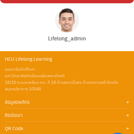
Lifelong_admin
HCU Lifelong Learning
แผนกรับนักศึกษา
มหาวิทยาลัยหัวเฉียวเฉลิมพระเกียรติ
18/18 ถนนเทพรัตน กม. ที่ 18 ตำบลบางโฉลง อำเภอบางพลี จังหวัด
สมุทรปราการ 10540
ข้อมูลองค์กร
เกี่ยวกับเรา
ติดต่อเรา
Add Line Id : @huachiew
QR Code
โทรศัพท์: 02713-8100 ต่อ 1711-1718