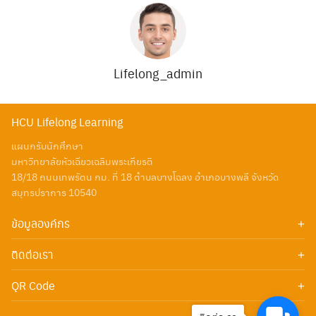
Lifelong_admin
HCU Lifelong Learning
แผนกรับนักศึกษา
มหาวิทยาลัยหัวเฉียวเฉลิมพระเกียรติ
18/18 ถนนเทพรัตน กม. ที่ 18 ตำบลบางโฉลง อำเภอบางพลี จังหวัด
สมุทรปราการ 10540
ข้อมูลองค์กร
เกี่ยวกับเรา
ติดต่อเรา
Add Line Id : @huachiew
QR Code
โทรศัพท์: 02713-8100 ต่อ 1711-1718