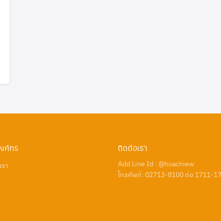
องค์กร
ติดต่อเรา
Add Line Id : @huachiew
บเรา
โทรศัพท์: 02713-8100 ต่อ 1711-1