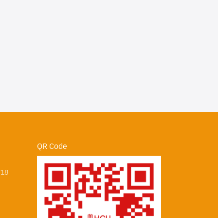
QR Code
718